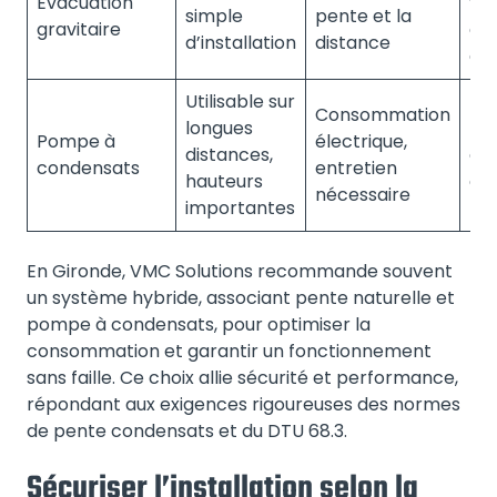
Evacuation
vo
simple
pente et la
gravitaire
co
d’installation
distance
di
Utilisable sur
Consommation
longues
Ins
Pompe à
électrique,
distances,
co
condensats
entretien
hauteurs
gr
nécessaire
importantes
En Gironde, VMC Solutions recommande souvent
un système hybride, associant pente naturelle et
pompe à condensats, pour optimiser la
consommation et garantir un fonctionnement
sans faille. Ce choix allie sécurité et performance,
répondant aux exigences rigoureuses des normes
de pente condensats et du DTU 68.3.
Sécuriser l’installation selon la