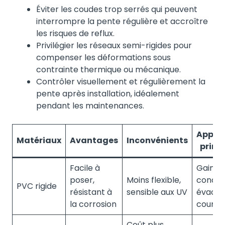
Éviter les coudes trop serrés qui peuvent
interrompre la pente régulière et accroître
les risques de reflux.
Privilégier les réseaux semi-rigides pour
compenser les déformations sous
contrainte thermique ou mécanique.
Contrôler visuellement et régulièrement la
pente après installation, idéalement
pendant les maintenances.
Applic
Matériaux
Avantages
Inconvénients
princ
Facile à
Gaines
poser,
Moins flexible,
conden
PVC rigide
résistant à
sensible aux UV
évacua
la corrosion
courte
Coût plus