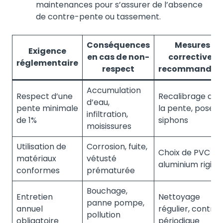
maintenances pour s’assurer de l’absence
de contre-pente ou tassement.
Conséquences
Mesures
Exigence
en cas de non-
correctives
réglementaire
respect
recommandée
Accumulation
Respect d’une
Recalibrage de
d’eau,
pente minimale
la pente, pose d
infiltration,
de 1%
siphons
moisissures
Utilisation de
Corrosion, fuite,
Choix de PVC ou
matériaux
vétusté
aluminium rigide
conformes
prématurée
Bouchage,
Entretien
Nettoyage
panne pompe,
annuel
régulier, contrôl
pollution
obligatoire
périodique