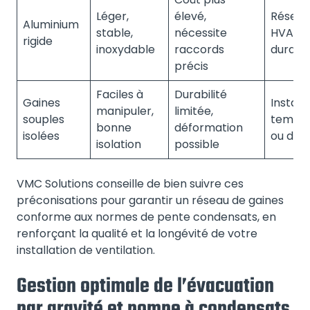
Léger,
élevé,
Réseau
Aluminium
stable,
nécessite
HVAC
rigide
inoxydable
raccords
durabl
précis
Faciles à
Durabilité
Gaines
Install
manipuler,
limitée,
souples
tempor
bonne
déformation
isolées
ou diffi
isolation
possible
VMC Solutions conseille de bien suivre ces
préconisations pour garantir un réseau de gaines
conforme aux normes de pente condensats, en
renforçant la qualité et la longévité de votre
installation de ventilation.
Gestion optimale de l’évacuation
par gravité et pompe à condensats