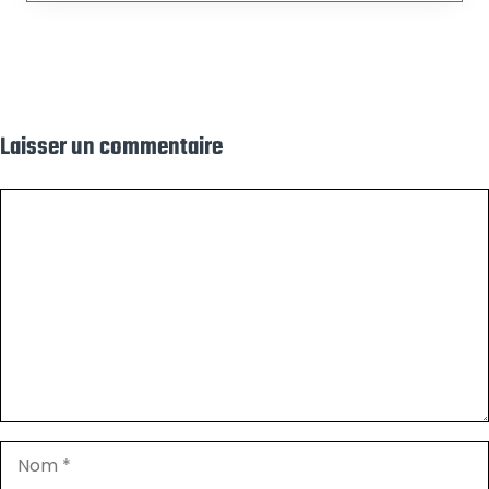
Laisser un commentaire
Commentaire
Nom