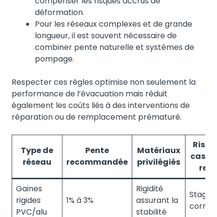
compenser les risques accrus de
déformation.
Pour les réseaux complexes et de grande
longueur, il est souvent nécessaire de
combiner pente naturelle et systèmes de
pompage.
Respecter ces règles optimise non seulement la
performance de l’évacuation mais réduit
également les coûts liés à des interventions de
réparation ou de remplacement prématuré.
Risqu
Type de
Pente
Matériaux
cas de
réseau
recommandée
privilégiés
resp
Gaines
Rigidité
Stagnat
rigides
1% à 3%
assurant la
corros
PVC/alu
stabilité