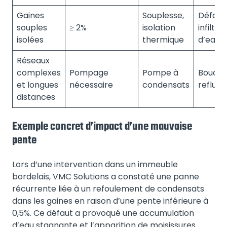
Gaines
Souplesse,
Déform
souples
≥ 2%
isolation
infiltra
isolées
thermique
d’eau
Réseaux
complexes
Pompage
Pompe à
Boucha
et longues
nécessaire
condensats
reflux, 
distances
Exemple concret d’impact d’une mauvaise
pente
Lors d’une intervention dans un immeuble
bordelais, VMC Solutions a constaté une panne
récurrente liée à un refoulement de condensats
dans les gaines en raison d’une pente inférieure à
0,5%. Ce défaut a provoqué une accumulation
d’eau stagnante et l’apparition de moisissures