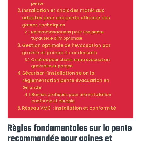
pente
Installation et choix des matériaux
adaptés pour une pente efficace des
gaines techniques
Recommandations pour une pente
tuyauterie clim optimale
Gestion optimale de l’évacuation par
gravité et pompe à condensats
Critères pour choisir entre évacuation
gravitaire et pompe
Sécuriser l’installation selon la
réglementation pente évacuation en
Gironde
Bonnes pratiques pour une installation
conforme et durable
Réseau VMC : installation et conformité
Règles fondamentales sur la pente
recommandée pour gaines et