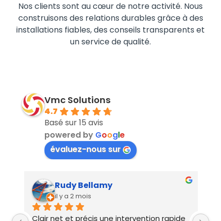
Nos clients sont au cœur de notre activité. Nous
construisons des relations durables grâce à des
installations fiables, des conseils transparents et
un service de qualité.
Vmc Solutions
4.7
Basé sur 15 avis
powered by
G
o
o
g
l
e
évaluez-nous sur
Rudy Bellamy
il y a 2 mois
Clair net et précis une intervention rapide 
in