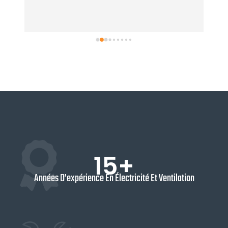
 
te
me 
pr
15+
Années D’expérience En Électricité Et Ventilation