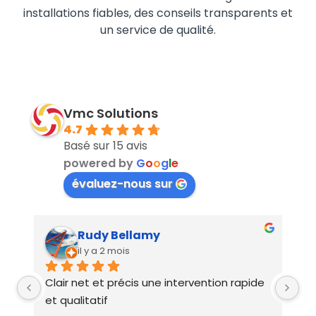
installations fiables, des conseils transparents et
un service de qualité.
Vmc Solutions
4.7
Basé sur 15 avis
powered by
G
o
o
g
l
e
évaluez-nous sur
Rudy Bellamy
il y a 2 mois
Clair net et précis une intervention rapide 
in
e 
et qualitatif
ex