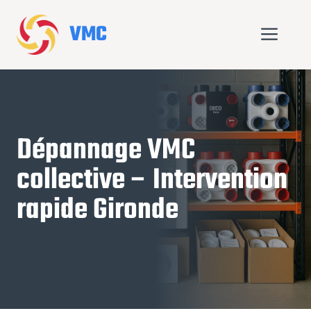
Aller
au
VMC
Me
contenu
Dépannage VMC
collective – Intervention
rapide Gironde