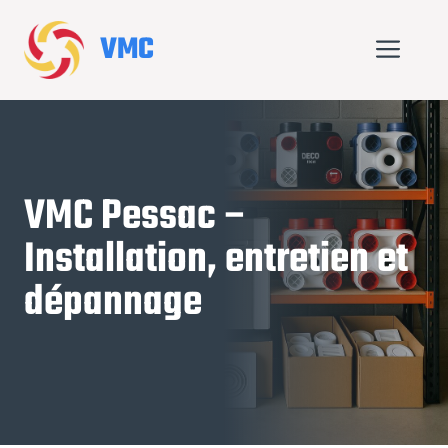
Aller
au
VMC
Me
contenu
VMC Pessac –
Installation, entretien et
dépannage