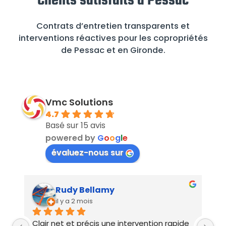
Clients satisfaits à Pessac
Contrats d’entretien transparents et
interventions réactives pour les copropriétés
de Pessac et en Gironde.
Vmc Solutions
4.7
Basé sur 15 avis
powered by
G
o
o
g
l
e
évaluez-nous sur
Vincent Husson
il y a 2 mois
e 
intervention rapide et très pro. En plus d'un 
J'