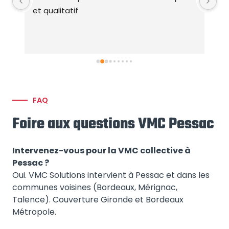
excellent relationnel tant sur les questions 
l'
techniques que sur les échanges pdt la 
ba
prestation.
fl
tr
pr
FAQ
Foire aux questions VMC Pessac
Intervenez-vous pour la VMC collective à
Pessac ?
Oui. VMC Solutions intervient à Pessac et dans les
communes voisines (Bordeaux, Mérignac,
Talence). Couverture Gironde et Bordeaux
Métropole.