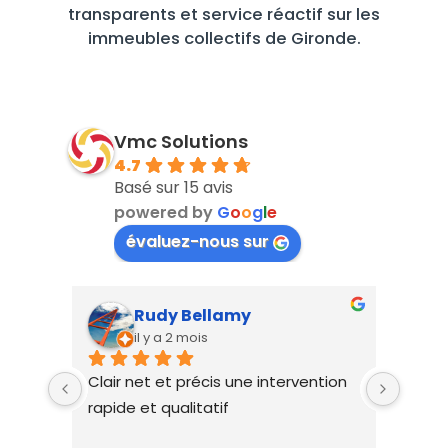
transparents et service réactif sur les
immeubles collectifs de Gironde.
Vmc Solutions
4.7
Basé sur 15 avis
powered by
G
o
o
g
l
e
évaluez-nous sur
Rudy Bellamy
il y a 2 mois
suite 
Clair net et précis une intervention 
interv
 ma 
rapide et qualitatif
plus d
venu 
sur l