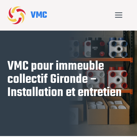
Aller
au
VMC
Me
contenu
VMC pour immeuble
collectif Gironde –
Installation et entretien