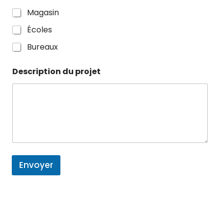
Magasin
Écoles
Bureaux
a
Description du projet
v
e
z
d
e
A
n
n
é
e
Envoyer