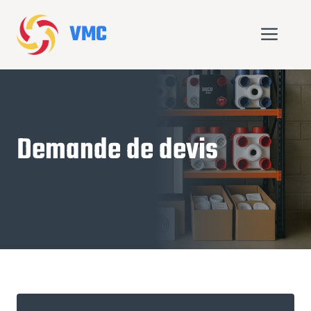
Aller
au
VMC
Me
contenu
Demande de devis