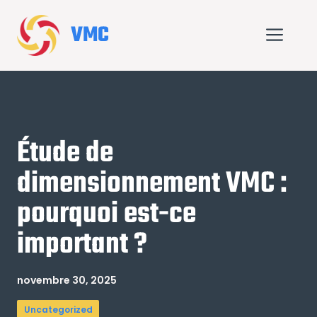
Aller
au
VMC
Me
contenu
Étude de
dimensionnement VMC :
pourquoi est-ce
important ?
novembre 30, 2025
Uncategorized