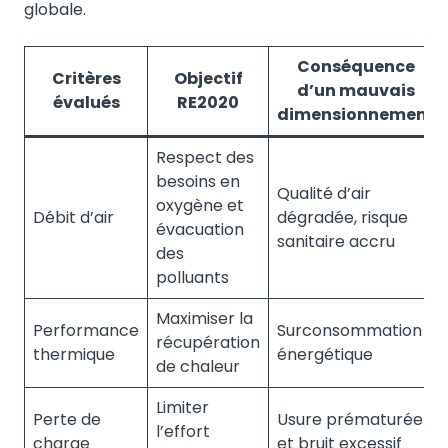
globale.
Conséquence
Critères
Objectif
d’un mauvais
évalués
RE2020
dimensionnement
Respect des
besoins en
Qualité d’air
oxygène et
Débit d’air
dégradée, risque
évacuation
sanitaire accru
des
polluants
Maximiser la
Performance
Surconsommation
récupération
thermique
énergétique
de chaleur
Limiter
Perte de
Usure prématurée
l’effort
charge
et bruit excessif