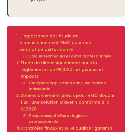
L’importance de l’étude de
dimensionnement VMC pour une
ventilation performante
Calculs techniques et outils professionnels
Étude de dimensionnement sous la
réglementation RE2020 : exigences et
impacts
Exemple d’application dans une maison
individuelle
Dimensionnement précis pour VMC double
flux : une solution d’avenir conforme à la
RE2020
Étapes essentielles et logiciels
professionnels
Contrôles finaux et suivi qualité : garantir