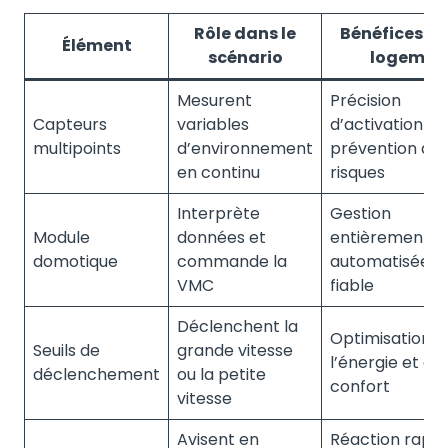
Rôle dans le
Bénéfices po
Élément
scénario
logemen
Mesurent
Précision
Capteurs
variables
d’activation et
multipoints
d’environnement
prévention de
en continu
risques
Interprète
Gestion
Module
données et
entièrement
domotique
commande la
automatisée e
VMC
fiable
Déclenchent la
Optimisation d
Seuils de
grande vitesse
l’énergie et du
déclenchement
ou la petite
confort
vitesse
Avisent en
Réaction rapid