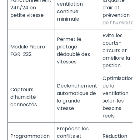
Fonctionnement
la qualité
ventilation
24h/24 en
d’air et
continue
petite vitesse
prévention
minimale
de l’humidité
Evite les
Permet le
courts-
Module Fibaro
pilotage
circuits et
FGR-222
dédoublé des
améliore la
vitesses
gestion
Optimisation
Déclenchement
de la
Capteurs
automatique de
ventilation
d’humidité
la grande
selon les
connectés
vitesse
besoins
réels
Empêche les
Programmation
conflits et
Réduction