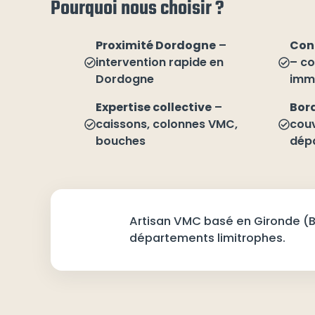
Pourquoi nous choisir ?
Proximité Dordogne
–
Cont
intervention rapide en
– co
Dordogne
imme
Expertise collective
–
Bor
caissons, colonnes VMC,
cou
bouches
dép
Artisan VMC basé en Gironde (B
départements limitrophes.