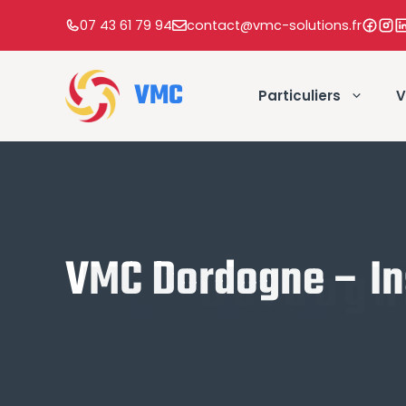
Aller
07 43 61 79 94
contact@vmc-solutions.fr
au
contenu
VMC
Particuliers
V
VMC Dordogne – Ins
VMC Dordogne