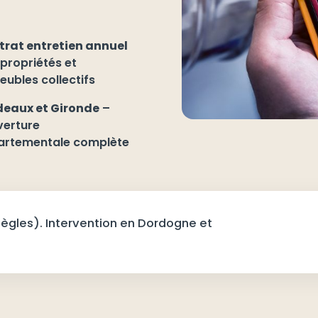
rat entretien annuel
propriétés et
ubles collectifs
deaux et Gironde
–
verture
artementale complète
ègles). Intervention en Dordogne et