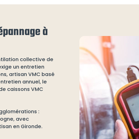
 dépannage à
tilation collective de
xige un entretien
ons, artisan VMC basé
entretien annuel, le
 de caissons VMC
agglomérations :
dogne, avec
tisan en Gironde.