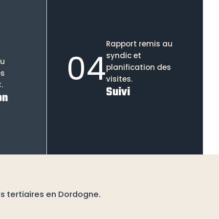
Rapport remis au
04
syndic et
ou
planification des
es
visites.
.
Suivi
on
s tertiaires en Dordogne.